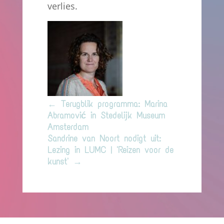
verlies.
←
Terugblik programma: Marina
Abramović in Stedelijk Museum
Amsterdam
Sandrine van Noort nodigt uit:
Lezing in LUMC | 'Reizen voor de
kunst'
→