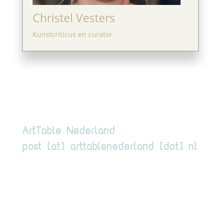
Christel Vesters
Kunstcriticus en curator
ArtTable Nederland
post [at] arttablenederland [dot] nl